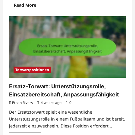
Read
Read More
more
about
Defender
starten:
Konsistenz,
Leistung,
Strategie
Torwartpositionen
Ersatz-Torwart: Unterstützungsrolle,
Einsatzbereitschaft, Anpassungsfähigkeit
Ethan Rivers
4 weeks ago
0
Der Ersatztorwart spielt eine wesentliche
Unterstützungsrolle in einem Fußballteam und ist bereit,
jederzeit einzuwechseln. Diese Position erfordert...