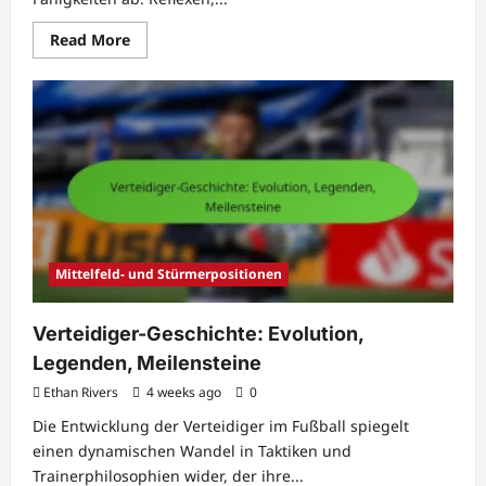
Read
Read More
more
about
Shot
Stopper:
Reflexe,
Beweglichkeit,
Kommunikation
Mittelfeld- und Stürmerpositionen
Verteidiger-Geschichte: Evolution,
Legenden, Meilensteine
Ethan Rivers
4 weeks ago
0
Die Entwicklung der Verteidiger im Fußball spiegelt
einen dynamischen Wandel in Taktiken und
Trainerphilosophien wider, der ihre...