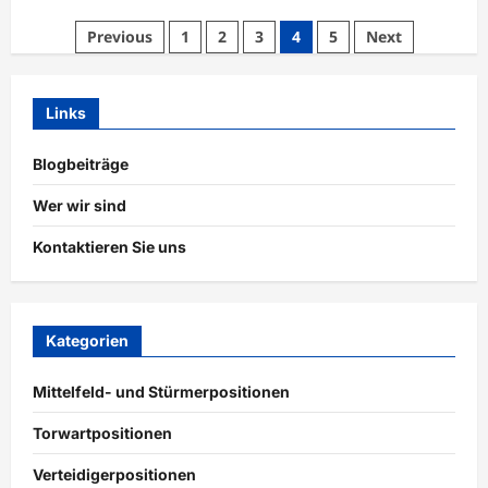
about
Kehrmaschine:
Posts
Previous
1
2
3
4
5
Next
Defensivdeckung,
Spielverständnis,
pagination
Führungskompetenz
Links
Blogbeiträge
Wer wir sind
Kontaktieren Sie uns
Kategorien
Mittelfeld- und Stürmerpositionen
Torwartpositionen
Verteidigerpositionen