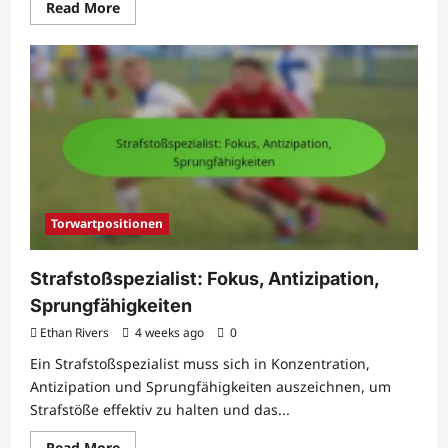
Read
Read More
more
about
Ersatz-
Torwart:
Unterstützungsrolle,
Einsatzbereitschaft,
Anpassungsfähigkeit
Torwartpositionen
Strafstoßspezialist: Fokus, Antizipation,
Sprungfähigkeiten
Ethan Rivers
4 weeks ago
0
Ein Strafstoßspezialist muss sich in Konzentration,
Antizipation und Sprungfähigkeiten auszeichnen, um
Strafstöße effektiv zu halten und das...
Read
Read More