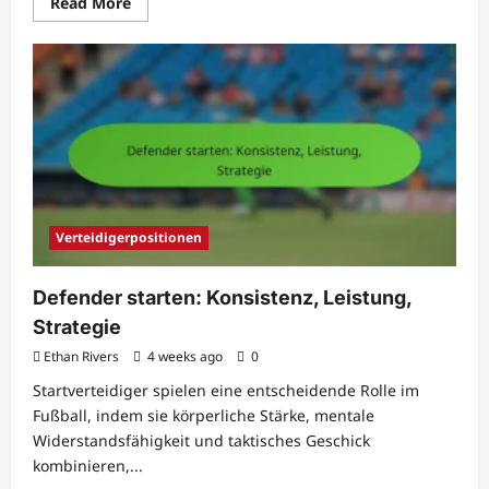
Read
Read More
more
about
Internationaler
Torwart:
Wettbewerb,
Sichtbarkeit,
Fähigkeiten
Verteidigerpositionen
Defender starten: Konsistenz, Leistung,
Strategie
Ethan Rivers
4 weeks ago
0
Startverteidiger spielen eine entscheidende Rolle im
Fußball, indem sie körperliche Stärke, mentale
Widerstandsfähigkeit und taktisches Geschick
kombinieren,...