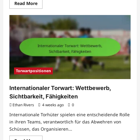
Read
Read More
more
about
Jugendverteidiger:
Grundlagen,
Training,
Entwicklung
Torwartpositionen
Internationaler Torwart: Wettbewerb,
Sichtbarkeit, Fähigkeiten
Ethan Rivers
4 weeks ago
0
Internationale Torhüter spielen eine entscheidende Rolle
in ihren Teams, verantwortlich für das Abwehren von
Schüssen, das Organisieren...