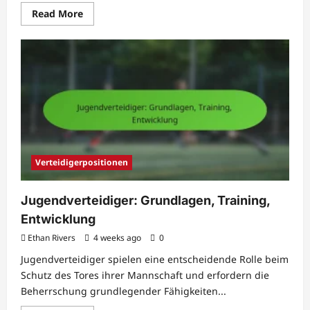
Read
Read More
more
about
Vereins-
Torhüter:
Loyalität,
Leistung,
Verträge
Verteidigerpositionen
Jugendverteidiger: Grundlagen, Training,
Entwicklung
Ethan Rivers
4 weeks ago
0
Jugendverteidiger spielen eine entscheidende Rolle beim
Schutz des Tores ihrer Mannschaft und erfordern die
Beherrschung grundlegender Fähigkeiten...