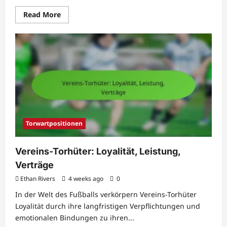
Read
Read More
more
about
Verteidiger-
Geschichte:
Evolution,
Legenden,
Meilensteine
Torwartpositionen
Vereins-Torhüter: Loyalität, Leistung,
Verträge
Ethan Rivers
4 weeks ago
0
In der Welt des Fußballs verkörpern Vereins-Torhüter
Loyalität durch ihre langfristigen Verpflichtungen und
emotionalen Bindungen zu ihren...