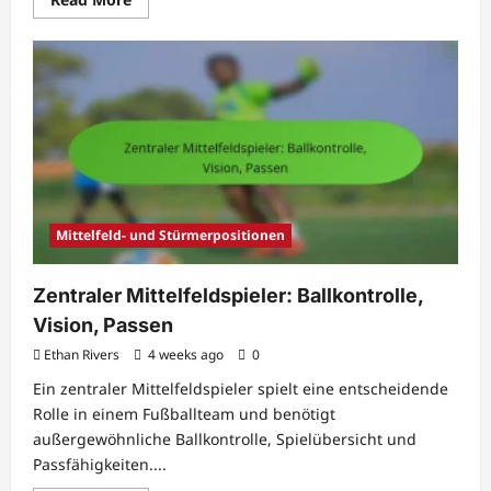
more
about
Strafstoßspezialist:
Fokus,
Antizipation,
Sprungfähigkeiten
Mittelfeld- und Stürmerpositionen
Zentraler Mittelfeldspieler: Ballkontrolle,
Vision, Passen
Ethan Rivers
4 weeks ago
0
Ein zentraler Mittelfeldspieler spielt eine entscheidende
Rolle in einem Fußballteam und benötigt
außergewöhnliche Ballkontrolle, Spielübersicht und
Passfähigkeiten....