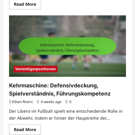
Read
Read More
more
about
Zentraler
Mittelfeldspieler:
Ballkontrolle,
Vision,
Passen
Verteidigerpositionen
Kehrmaschine: Defensivdeckung,
Spielverständnis, Führungskompetenz
Ethan Rivers
4 weeks ago
0
Der Libero im Fußball spielt eine entscheidende Rolle in
der Abwehr, indem er hinter der Hauptreihe der...
Read
Read More
more