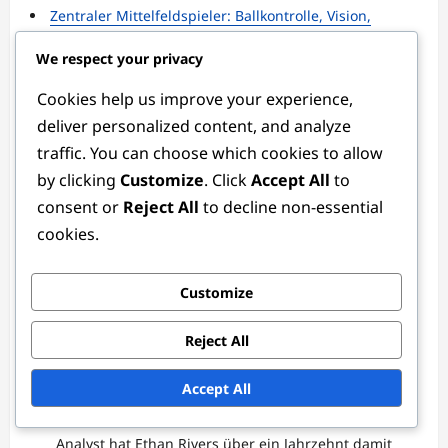
Zentraler Mittelfeldspieler: Ballkontrolle, Vision,
Passen
We respect your privacy
Torwartstatistiken: Leistungskennzahlen, Analyse,
Vergleiche
Cookies help us improve your experience,
deliver personalized content, and analyze
About the Author
traffic. You can choose which cookies to allow
by clicking
Customize
. Click
Accept All
to
consent or
Reject All
to decline non-essential
cookies.
Customize
Reject All
Ethan Rivers
Author
Accept All
Als leidenschaftlicher Fußballenthusiast und taktischer
Analyst hat Ethan Rivers über ein Jahrzehnt damit