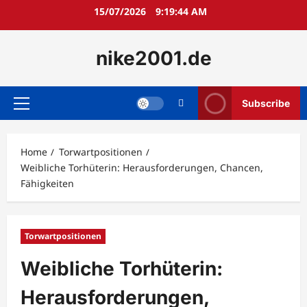
Skip
15/07/2026
9:19:45 AM
to
content
nike2001.de
Subscribe
Primary
Menu
Home
Torwartpositionen
Weibliche Torhüterin: Herausforderungen, Chancen,
Fähigkeiten
Torwartpositionen
Weibliche Torhüterin:
Herausforderungen,