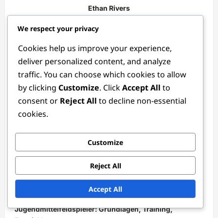
Ethan Rivers
Author
We respect your privacy
Als leidenschaftlicher Fußballenthusiast und taktischer
Cookies help us improve your experience,
Analyst hat Ethan Rivers über ein Jahrzehnt damit
deliver personalized content, and analyze
verbracht, die Feinheiten der Fußballpositionen zu
traffic. You can choose which cookies to allow
studieren. Mit einem Hintergrund im Sportjournalismus
by clicking
Customize
. Click
Accept All
to
verbindet er seine Liebe zum Spiel mit einem Talent für
consent or
Reject All
to decline non-essential
Geschichtenerzählen und hilft den Fans, die Strategien
cookies.
zu verstehen, die den Fußball so fesselnd machen.
View All Posts
Customize
Reject All
Accept All
P
Previous:
o
Jugendmittelfeldspieler: Grundlagen, Training,