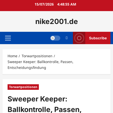
Skip
15/07/2026
4:48:56 AM
to
content
nike2001.de
Subscribe
Primary
Menu
Home
Torwartpositionen
Sweeper Keeper: Ballkontrolle, Passen,
Entscheidungsfindung
Torwartpositionen
Sweeper Keeper:
Ballkontrolle, Passen,